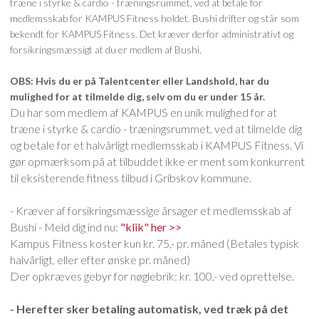
træne i styrke & cardio - træningsrummet, ved at betale for
medlemsskab for KAMPUS Fitness holdet. Bushi drifter og står som
FLAD VISNING
bekendt for KAMPUS Fitness. Det kræver derfor administrativt og
forsikringsmæssigt at du er medlem af Bushi.
TRÆNINGSTIDER
OBS: Hvis du er på Talentcenter eller Landshold, har du
KAMPUS FITNESS
mulighed for at tilmelde dig, selv om du er under 15 år.
Du har som medlem af KAMPUS en unik mulighed for at
træne i styrke & cardio - træningsrummet, ved at tilmelde dig
og betale for et halvårligt medlemsskab i KAMPUS Fitness. Vi
gør opmærksom på at tilbuddet ikke er ment som konkurrent
til eksisterende fitness tilbud i Gribskov kommune.
- Kræver af forsikringsmæssige årsager et medlemsskab af
Bushi - Meld dig ind nu:
"klik" her >>
Kampus Fitness koster kun kr. 75,- pr. måned (Betales typisk
halvårligt, eller efter ønske pr. måned)
Der opkræves gebyr for nøglebrik: kr. 100,- ved oprettelse.
- Herefter sker betaling automatisk, ved træk på det