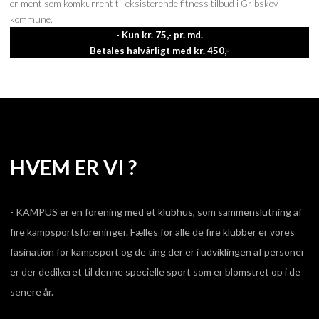
er ment som komkurrent til eksisterende fitness tilbud i Gribskov
kommune.
- Kun kr. 75,- pr. md.
Betales halvårligt med kr. 450,-
HVEM ER VI ?
- KAMPUS er en forening med et klubhus, som sammenslutning af
fire kampsportsforeninger. Fælles for alle de fire klubber er vores
fasination for kampsport og de ting der er i udviklingen af personer
er der dedikeret til denne specielle sport som er blomstret op i de
senere år.